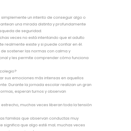
simplemente un intento de conseguir algo o
 plantean una mirada distinta y profundamente
búsqueda de seguridad.
muchas veces no está intentando que el adulto
te realmente existe y si puede confiar en él.
s de sostener las normas con calma y
ional y les permite comprender cómo funciona
 colegio?
trar sus emociones más intensas en aquellos
e. Durante la jornada escolar realizan un gran
 normas, esperan turnos y observan
 estrecho, muchas veces liberan toda la tensión
as familias que observan conductas muy
te significa que algo esté mal; muchas veces