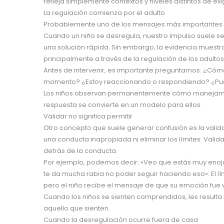
refleja simplemente contextos y niveles distintos de e
La regulación comienza por el adulto
Probablemente uno de los mensajes más importantes pa
Cuando un niño se desregula, nuestro impulso suele se
una solución rápida. Sin embargo, la evidencia muestr
principalmente a través de la regulación de los adult
Antes de intervenir, es importante preguntarnos: ¿Có
momento? ¿Estoy reaccionando o respondiendo? ¿Pued
Los niños observan permanentemente cómo manejamo
respuesta se convierte en un modelo para ellos.
Validar no significa permitir
Otro concepto que suele generar confusión es la valida
una conducta inapropiada ni eliminar los límites. Valid
detrás de la conducta.
Por ejemplo, podemos decir: «Veo que estás muy enoj
te da mucha rabia no poder seguir haciendo eso». El 
pero el niño recibe el mensaje de que su emoción fue
Cuando los niños se sienten comprendidos, les resulta
aquello que sienten.
Cuando la desregulación ocurre fuera de casa