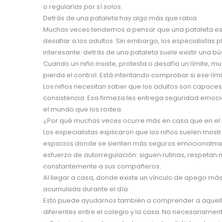
o regularlas por sí solos.
Detrás de una pataleta hay algo más que rabia
Muchas veces tendemos a pensar que una pataleta es 
desafiar a los adultos. Sin embargo, los especialistas
interesante: detrás de una pataleta suele existir una 
Cuando un niño insiste, protesta o desafía un límite, 
pierda el control. Está intentando comprobar si ese lími
Los niños necesitan saber que los adultos son capace
consistencia. Esa firmeza les entrega seguridad emoc
el mundo que los rodea.
¿Por qué muchas veces ocurre más en casa que en el
Los especialistas explicaron que los niños suelen mos
espacios donde se sienten más seguros emocionalment
esfuerzo de autorregulación: siguen rutinas, respetan
constantemente a sus compañeros.
Al llegar a casa, donde existe un vínculo de apego más
acumulada durante el día.
Esto puede ayudarnos también a comprender a aquell
diferentes entre el colegio y la casa. No necesariamen