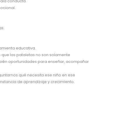
mala conducta.
ocional.
as.
rramienta educativa.
s que las pataletas no son solamente
mbién oportunidades para enseñar, acompañar
guntarnos qué necesita ese niño en ese
nstancia de aprendizaje y crecimiento.