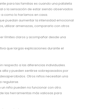
ante para las familias es cuando una pataleta
cial o la sensación de estar siendo observados
 a como lo haríamos en casa.
s que puedan aumentar la intensidad emocional
tros, utilizar amenazas, compararlo con otros
er límites claros y acompañar desde una
iva que largas explicaciones durante el
n respecto a las diferencias individuales.
ás alta y pueden sentirse sobrepasados por
 desapercibidos. Otros niños necesitan una
o regularse.
 un niño pueden no funcionar con otro.
de las herramientas más valiosas para