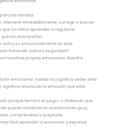
xigencia emocional.
ra las familias.
r intervenir inmediatamente, corregir o buscar
a que los niños aprenden a regularse
os que los acompañan.
mo estoy yo emocionalmente en este
o transmitir calma y seguridad?
s nuestras propias emociones. Nuestra
ción emocional. Validar no significa ceder ante
ar significa reconocer la emoción que está
ado porque terminó el juego» o «Entiendo que
límite puede mantenerse exactamente igual,
 vista, comprendida y aceptada.
 más fácil aprender a reconocer y expresar