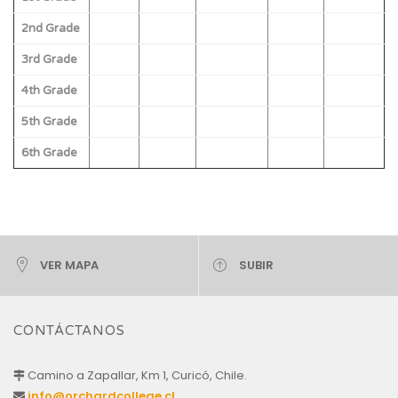
2nd Grade
3rd Grade
4th Grade
5th Grade
6th Grade
VER MAPA
SUBIR
CONTÁCTANOS
Camino a Zapallar, Km 1, Curicó, Chile.
info@orchardcollege.cl