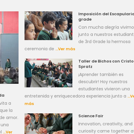
Imposición del Escapulario
grade
Con mucha alegría vivimo
junto a nuestros estudian
de 3rd Grade la hermosa
ceremonia de
…Ver más
Taller de Bichos con Crist
Spratz
¡Aprender también es
descubrir! Hoy nuestros
estudiantes vivieron una
ida
entretenida y enriquecedora experiencia junto a
…V
vita a
más
que la
Science Fair
 de amor.
Innovation, creativity, and
 una
curiosity came together a
el
…Ver