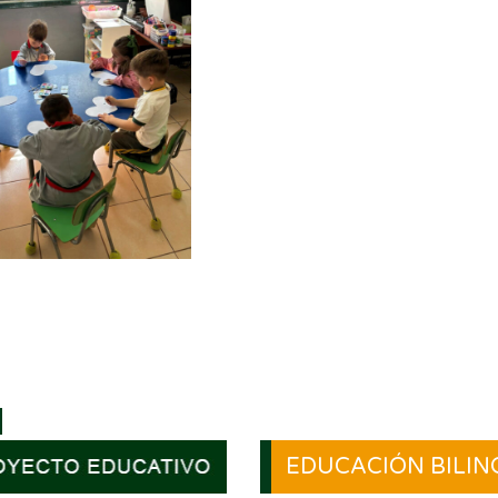
La metodología de Learning Centers or
el aula en tres grupos pequeños para 
un aprendizaje activo y personalizado. 
rotaciones de unos 20 minutos, los estu
pasan por tres estaciones: dos guiadas
docentes y una autónoma.
El objetivo es reforzar contenidos previ
mediante experiencias variadas. Mientr
profesoras brindan atención directa, el
independiente fortalece la confianza y
 del niño. Este sistema permite atender distintos ritmos de aprendiz
 el trabajo colaborativo, logrando que el proceso educativo sea m
 participativo y significativo para cada alumno.
EDUCACIÓN BILIN