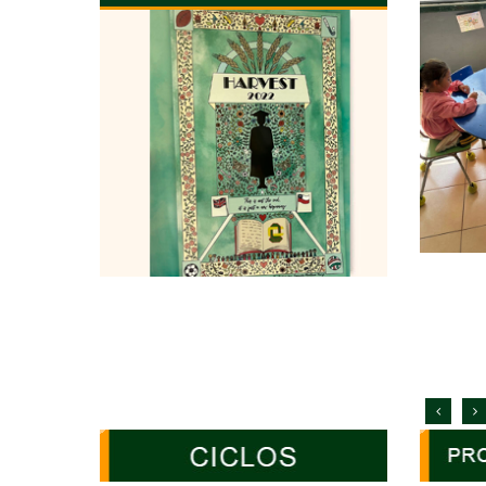
autonomía
promueve
dinámico,