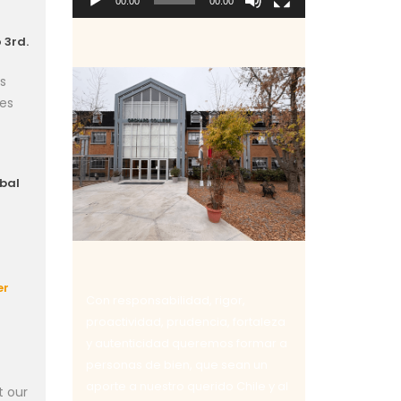
00:00
00:00
 3rd.
s
tes
obal
er
Con responsabilidad, rigor,
proactividad, prudencia, fortaleza
y autenticidad queremos formar a
personas de bien, que sean un
aporte a nuestro querido Chile y al
t our