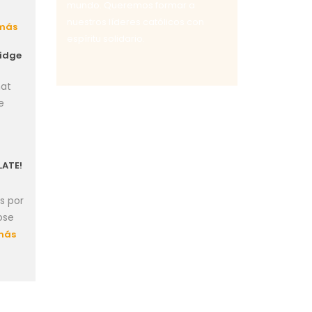
mundo. Queremos formar a
nuestros líderes católicos con
más
espíritu solidario.
idge
hat
e
LATE!
s por
ose
más
APRENDIZA