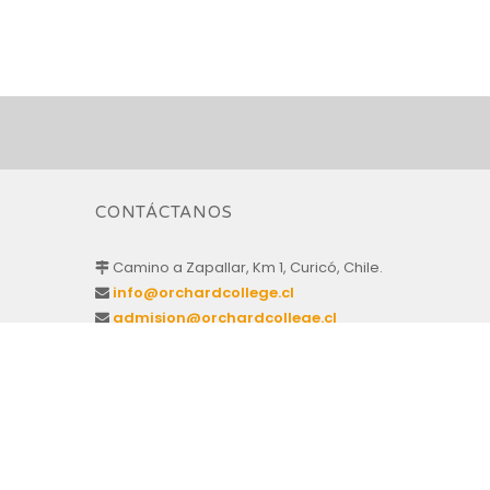
CONTÁCTANOS
Camino a Zapallar, Km 1, Curicó, Chile.
info@orchardcollege.cl
admision@orchardcollege.cl
Horario de Atención: Lun – Vie de 8:00 a 14:00 hrs.
75 2 76 52 88
75 2 76 52 89
75 2 76 52 90