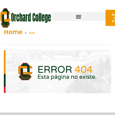
A
D
Home
404