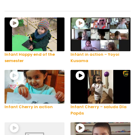
Infant Happy end of the
Infant in action – Yoyoi
semester
Kusama
Infant Cherry in action
Infant Cherry – saludo Día
Papás