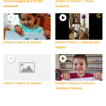
Infant Happy end of the
Infant in action – Yoyoi
semester
Kusama
Infant Cherry in action
Infant Cherry – saludo Día
Papás
Infant Cherry in action
Infant Cherry in action –
Jackson Pollock