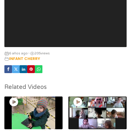
6 años ago
205
views
•
INFANT CHERRY
Related Videos