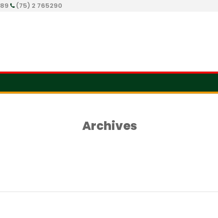
289
(75) 2 765290
Archives