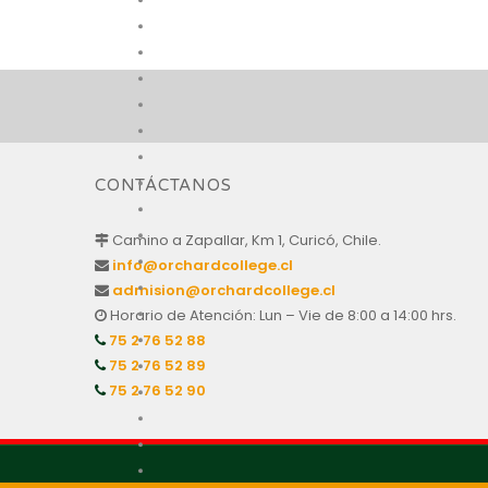
CONTÁCTANOS
Camino a Zapallar, Km 1, Curicó, Chile.
info@orchardcollege.cl
admision@orchardcollege.cl
Horario de Atención: Lun – Vie de 8:00 a 14:00 hrs.
75 2 76 52 88
75 2 76 52 89
75 2 76 52 90