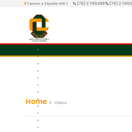
(75) 2 765288
(75) 2 765
Camino a Zapallar KM 1
Home
Videos