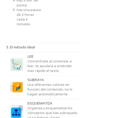
Haz 5 min. de
pausa.
Haz una pausa
de 2 horas
cada 4
tomates.
3. El método ideal
LEE
Concéntrate al comenzar a
leer, te ayudará a entender
mas rápido el texto.
SUBRAYA
Usa diferentes colores en
función del contenido, no lo
hagas automáticamente.
ESQUEMATIZA
Organiza y esquematiza los
conceptos que has subrayado,
usa palabras claves.