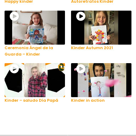
Happy kinder
Autoretratos Kinder
Ceremonia Ángel de la
Kínder Autumn 2021
Guarda – Kinder
Kinder – saludo Día Papá
Kinder in action