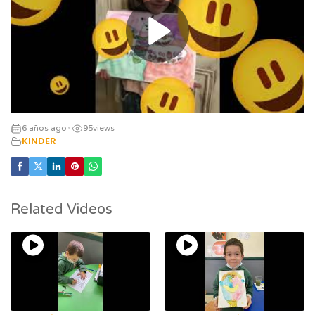
6 años ago
95
views
•
KINDER
Related Videos