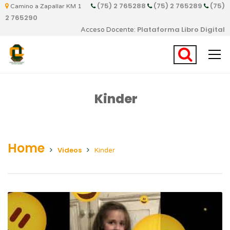
(75) 2 765288
(75) 2 765289
(75)
Camino a Zapallar KM 1
2 765290
Plataforma Libro Digital
Acceso Docente:
Kinder
Home
Videos
Kinder