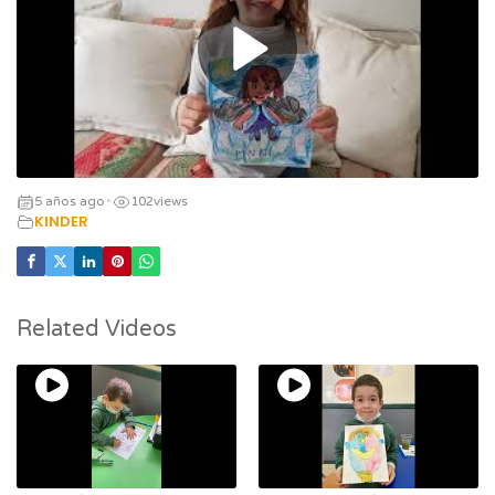
5 años ago
102
views
•
KINDER
Related Videos