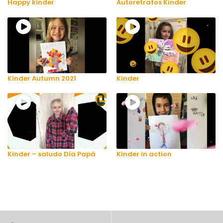
Happy kinder
Autoretratos Kinder
Kínder Autumn 2021
Kinder
Kinder – saludo Día Papá
Kinder in action