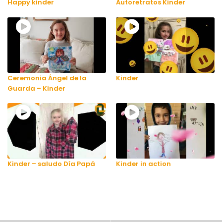
Happy kinder
Autoretratos Kinder
Ceremonia Ángel de la
Kinder
Guarda – Kinder
Kinder – saludo Día Papá
Kinder in action