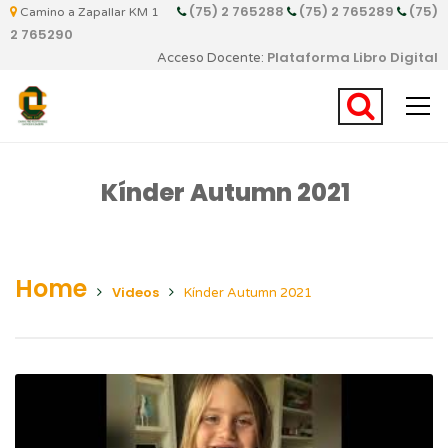
(75) 2 765288
(75) 2 765289
(75)
Camino a Zapallar KM 1
2 765290
Plataforma Libro Digital
Acceso Docente:
Kínder Autumn 2021
Home
Videos
Kínder Autumn 2021