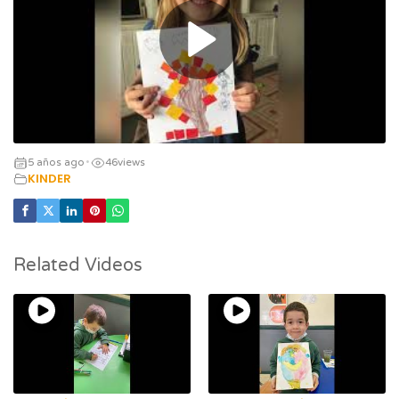
5 años ago
46
views
•
KINDER
Related Videos