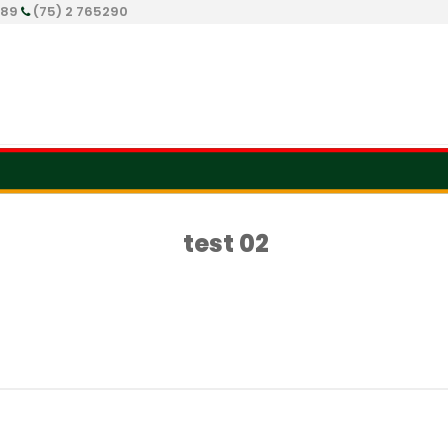
289
(75) 2 765290
test 02