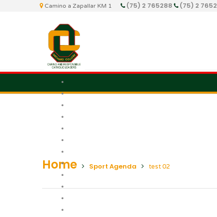
(75) 2 765288
(75) 2 765
Camino a Zapallar KM 1
Home
Sport Agenda
test 02