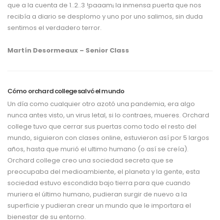
que a la cuenta de 1..2..3 !paaam¡ la inmensa puerta que nos
recibía a diario se desplomo y uno por uno salimos, sin duda
sentimos el verdadero terror.
Martín Desormeaux – Senior Class
Cómo orchard college salvó el mundo
Un día como cualquier otro azotó una pandemia, era algo
nunca antes visto, un virus letal, si lo contraes, mueres. Orchard
college tuvo que cerrar sus puertas como todo el resto del
mundo, siguieron con clases online, estuvieron así por 5 largos
años, hasta que murió el ultimo humano (o así se creía).
Orchard college creo una sociedad secreta que se
preocupaba del medioambiente, el planeta y la gente, esta
sociedad estuvo escondida bajo tierra para que cuando
muriera el último humano, pudieran surgir de nuevo a la
superficie y pudieran crear un mundo que le importara el
bienestar de su entorno.