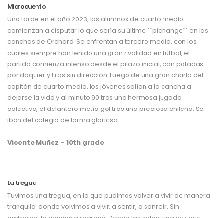
Microcuento
Una tarde en el año 2023, los alumnos de cuarto medio
comienzan a disputar lo que sería su última ´´pichanga´´ en las
canchas de Orchard. Se enfrentan a tercero medio, con los
cuales siempre han tenido una gran rivalidad en fútbol, el
partido comienza intenso desde el pitazo inicial, con patadas
por doquier y tiros sin dirección. Luego de una gran charla del
capitán de cuarto medio, los jóvenes salían a la cancha a
dejarse la vida y al minuto 90 tras una hermosa jugada
colectiva, el delantero metía gol tras una preciosa chilena. Se
iban del colegio de forma gloriosa.
Vicente Muñoz – 10th grade
La tregua
Tuvimos una tregua, en la que pudimos volver a vivir de manera
tranquila, donde volvimos a vivir, a sentir, a sonreír. Sin
embargo, la desdicha regresó. Donde las salas, una vez que