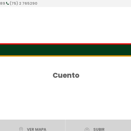
289
(75) 2 765290
Cuento
VER MAPA
SUBIR