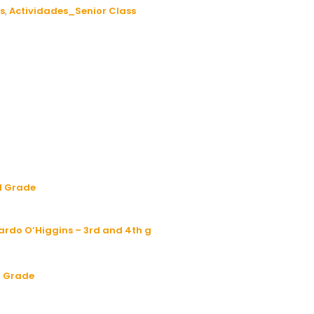
s
Actividades_Senior Class
,
d Grade
ardo O’Higgins – 3rd and 4th g
h Grade