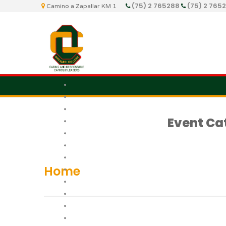
(75) 2 765288
(75) 2 765
Camino a Zapallar KM 1
Event Ca
Home