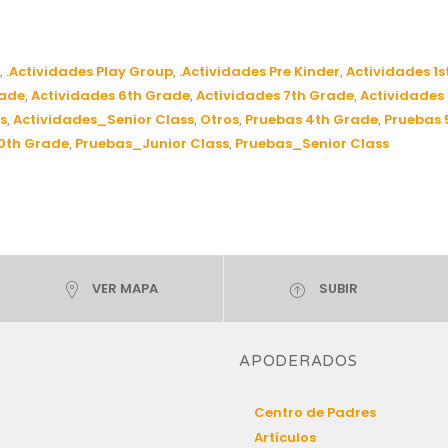
.Actividades Play Group
.Actividades Pre Kinder
Actividades 1s
,
,
,
rade
Actividades 6th Grade
Actividades 7th Grade
Actividades
,
,
,
s
Actividades_Senior Class
Otros
Pruebas 4th Grade
Pruebas 
,
,
,
,
0th Grade
Pruebas_Junior Class
Pruebas_Senior Class
,
,
VER MAPA
SUBIR
APODERADOS
Centro de Padres
Artículos