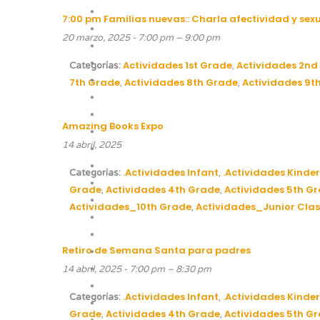
7:00 pm Familias nuevas:: Charla afectividad y sex
20 marzo, 2025 - 7:00 pm
–
9:00 pm
Actividades 1st Grade
Actividades 2nd
Categorías:
,
7th Grade
Actividades 8th Grade
Actividades 9t
,
,
Amazing Books Expo
14 abril, 2025
.Actividades Infant
.Actividades Kinder
Categorías:
,
Grade
Actividades 4th Grade
Actividades 5th G
,
,
Actividades_10th Grade
Actividades_Junior Clas
,
Retiro de Semana Santa para padres
14 abril, 2025 - 7:00 pm
–
8:30 pm
.Actividades Infant
.Actividades Kinder
Categorías:
,
Grade
Actividades 4th Grade
Actividades 5th G
,
,