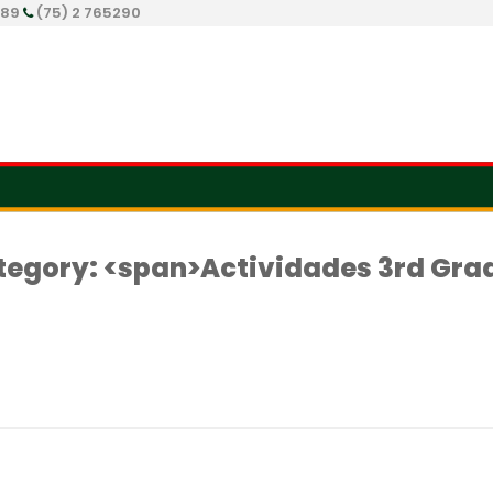
289
(75) 2 765290
tegory: <span>Actividades 3rd Gra