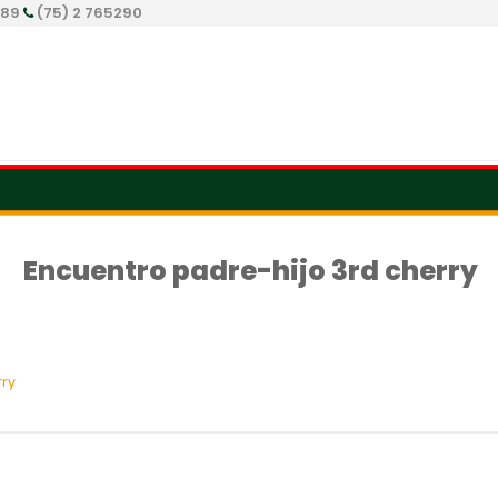
289
(75) 2 765290
Encuentro padre-hijo 3rd cherry
rry