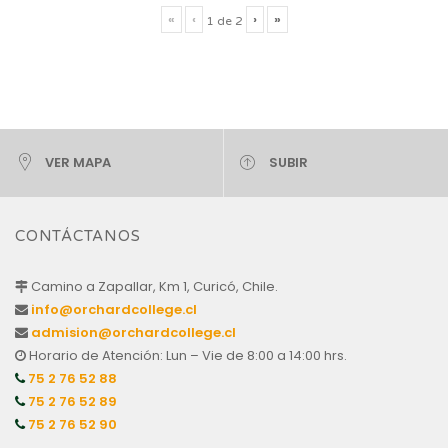
«
‹
›
»
1
de
2
VER MAPA
SUBIR
CONTÁCTANOS
Camino a Zapallar, Km 1, Curicó, Chile.
info@orchardcollege.cl
admision@orchardcollege.cl
Horario de Atención: Lun – Vie de 8:00 a 14:00 hrs.
75 2 76 52 88
75 2 76 52 89
75 2 76 52 90