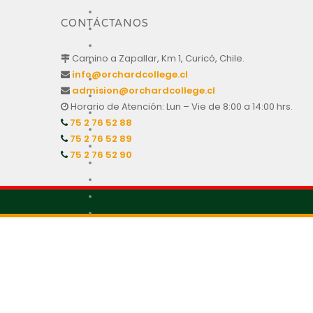
CONTÁCTANOS
Camino a Zapallar, Km 1, Curicó, Chile.
info@orchardcollege.cl
admision@orchardcollege.cl
Horario de Atención: Lun – Vie de 8:00 a 14:00 hrs.
75 2 76 52 88
75 2 76 52 89
75 2 76 52 90