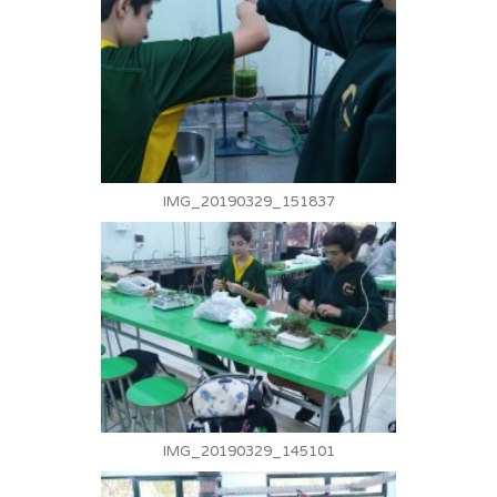
IMG_20190329_151837
IMG_20190329_145101