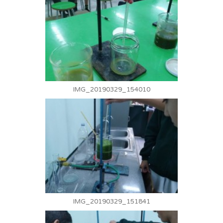
IMG_20190329_154010
IMG_20190329_151841