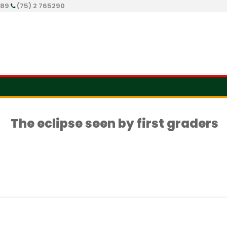
289
(75) 2 765290
The eclipse seen by first graders