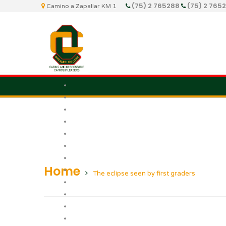
(75) 2 765288
(75) 2 765
Camino a Zapallar KM 1
Home
The eclipse seen by first graders