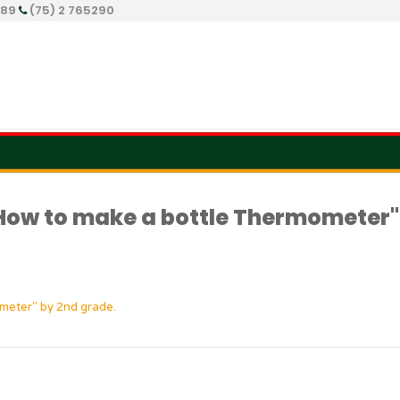
289
(75) 2 765290
How to make a bottle Thermometer"
meter" by 2nd grade.