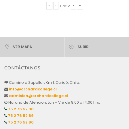
«
‹
›
»
1
de
2
VER MAPA
SUBIR
CONTÁCTANOS
Camino a Zapallar, Km 1, Curicó, Chile.
info@orchardcollege.cl
admision@orchardcollege.cl
Horario de Atención: Lun – Vie de 8:00 a 14:00 hrs.
75 2 76 52 88
75 2 76 52 89
75 2 76 52 90