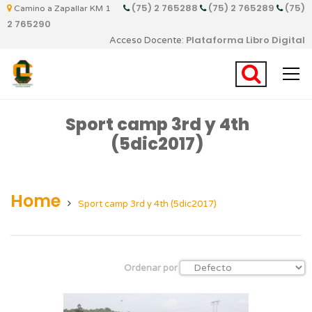
(75) 2 765288
(75) 2 765289
(75)
Camino a Zapallar KM 1
2 765290
Plataforma Libro Digital
Acceso Docente:
Sport camp 3rd y 4th
(5dic2017)
Home
Sport camp 3rd y 4th (5dic2017)
Ordenar por