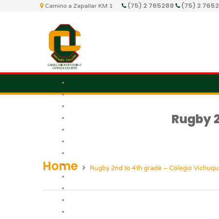
(75) 2 765288
(75) 2 765
Camino a Zapallar KM 1
Rugby 2
Home
Rugby 2nd to 4th grade – Colegio Vichuq