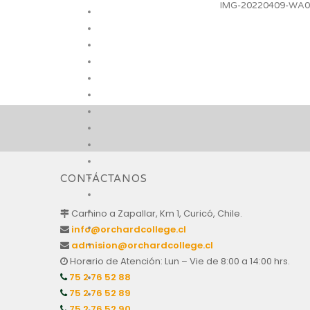
IMG-20220409-WA0
CONTÁCTANOS
Camino a Zapallar, Km 1, Curicó, Chile.
info@orchardcollege.cl
admision@orchardcollege.cl
Horario de Atención: Lun – Vie de 8:00 a 14:00 hrs.
75 2 76 52 88
75 2 76 52 89
75 2 76 52 90