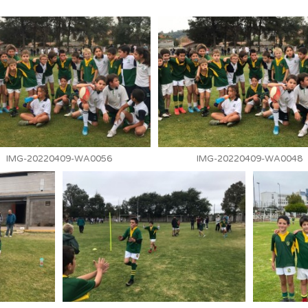
IMG-20220409-WA0056
IMG-20220409-WA0048