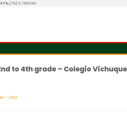
289
(75) 2 765290
nd to 4th grade – Colegio Vichuque
uen – 2022