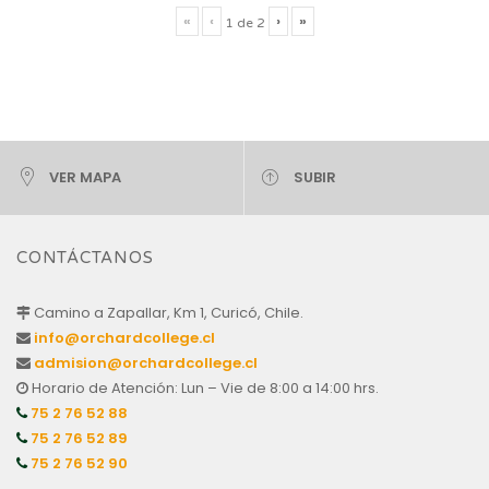
«
‹
›
»
1
de
2
VER MAPA
SUBIR
CONTÁCTANOS
Camino a Zapallar, Km 1, Curicó, Chile.
info@orchardcollege.cl
admision@orchardcollege.cl
Horario de Atención: Lun – Vie de 8:00 a 14:00 hrs.
75 2 76 52 88
75 2 76 52 89
75 2 76 52 90