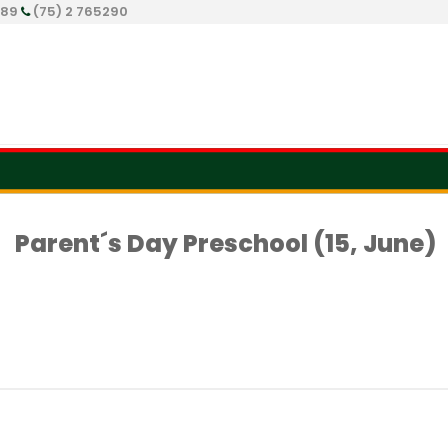
289
(75) 2 765290
Parent´s Day Preschool (15, June)