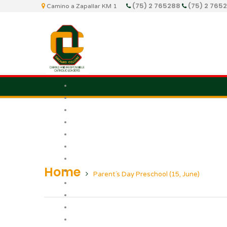
(75) 2 765288
(75) 2 765
Camino a Zapallar KM 1
Home
Parent´s Day Preschool (15, June)