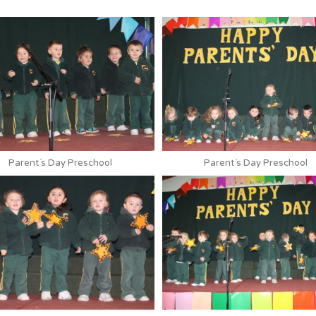
Parent´s Day Preschool
Parent´s Day Preschool