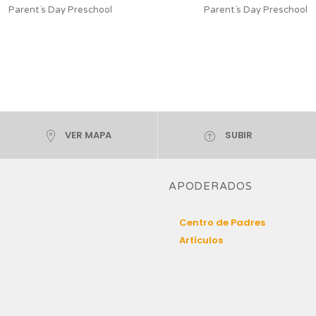
Parent´s Day Preschool
Parent´s Day Preschool
VER MAPA
SUBIR
APODERADOS
Centro de Padres
Artículos