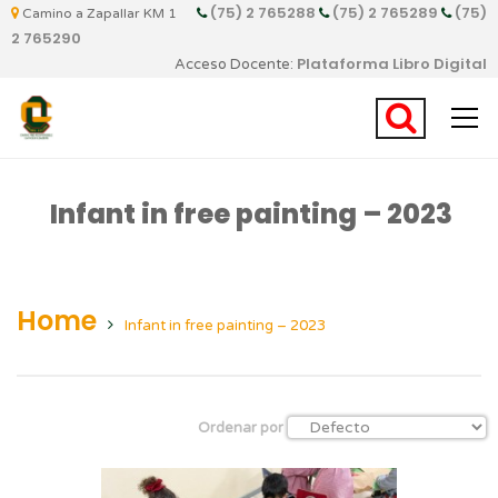
(75) 2 765288
(75) 2 765289
(75)
Camino a Zapallar KM 1
2 765290
Plataforma Libro Digital
Acceso Docente:
Infant in free painting – 2023
Home
Infant in free painting – 2023
Ordenar por