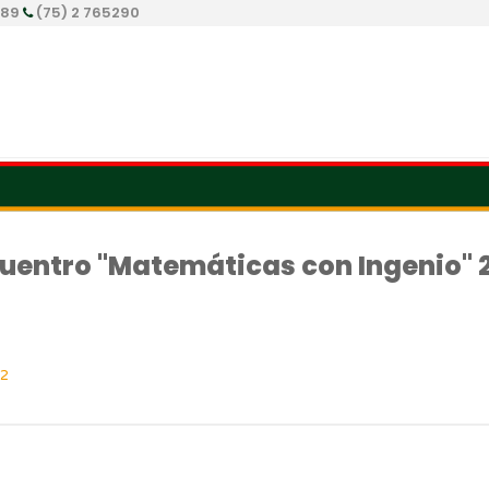
289
(75) 2 765290
uentro "Matemáticas con Ingenio" 
22