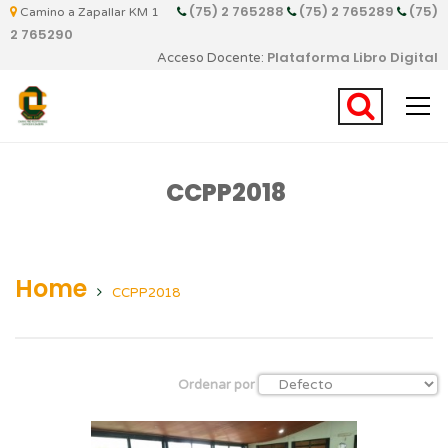
(75) 2 765288
(75) 2 765289
(75)
Camino a Zapallar KM 1
2 765290
Plataforma Libro Digital
Acceso Docente:
CCPP2018
Home
CCPP2018
Ordenar por