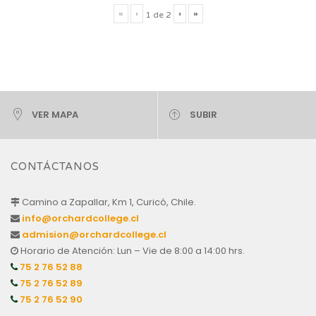
«
‹
›
»
1
de
2
VER MAPA
SUBIR
CONTÁCTANOS
Camino a Zapallar, Km 1, Curicó, Chile.
info@orchardcollege.cl
admision@orchardcollege.cl
Horario de Atención: Lun – Vie de 8:00 a 14:00 hrs.
75 2 76 52 88
75 2 76 52 89
75 2 76 52 90