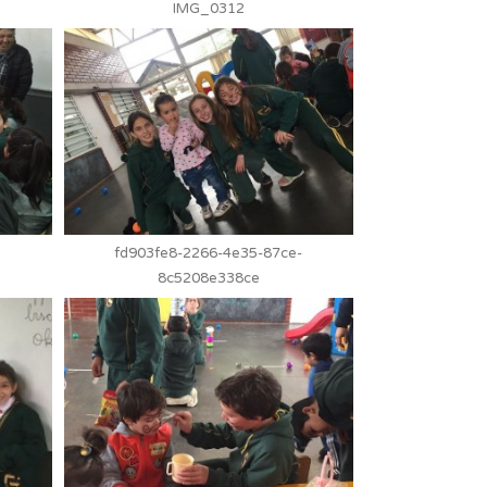
IMG_0312
fd903fe8-2266-4e35-87ce-
8c5208e338ce