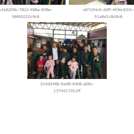
b3e6209c-7812-488a-838e-
a57c54c5-d0ff-459d-833c-
fd650222c9c6
51a8d1c8c8c6
014d246b-5ed8-4d06-a56c-
1374d17011ff