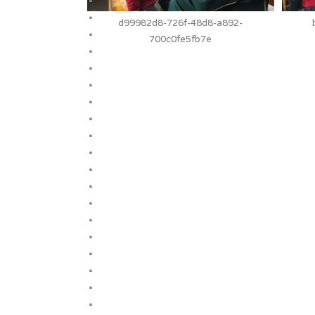
d99982d8-726f-48d8-a892-
700c0fe5fb7e