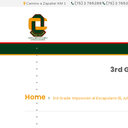
(75) 2 765288
(75) 2 765
Camino a Zapallar KM 1
3rd 
Home
3rd Grade: Imposición al Escapulario (6, Jul