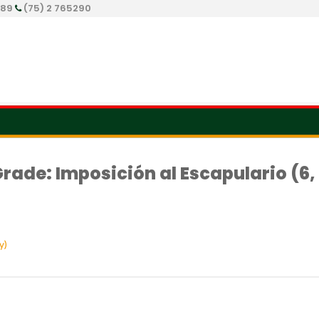
289
(75) 2 765290
Grade: Imposición al Escapulario (6,
y)