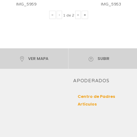
IMG_5959
IMG_5953
«
‹
›
»
1
de
2
VER MAPA
SUBIR
APODERADOS
Centro de Padres
Artículos