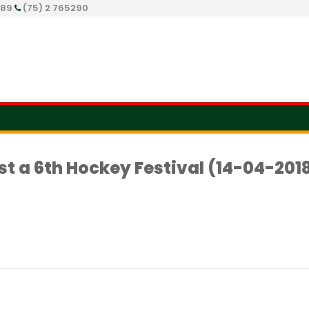
289
(75) 2 765290
1st a 6th Hockey Festival (14-04-201