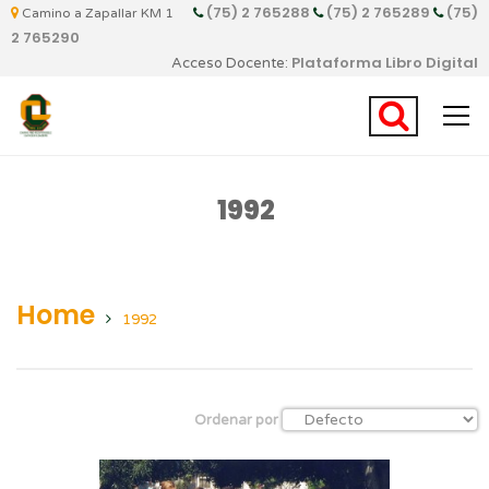
(75) 2 765288
(75) 2 765289
(75)
Camino a Zapallar KM 1
2 765290
Plataforma Libro Digital
Acceso Docente:
1992
Home
1992
Ordenar por