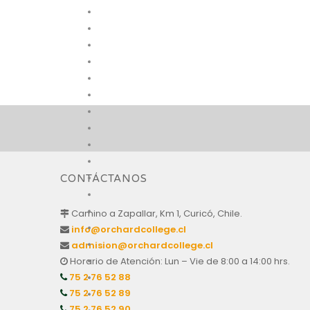
CONTÁCTANOS
Camino a Zapallar, Km 1, Curicó, Chile.
info@orchardcollege.cl
admision@orchardcollege.cl
Horario de Atención: Lun – Vie de 8:00 a 14:00 hrs.
75 2 76 52 88
75 2 76 52 89
75 2 76 52 90