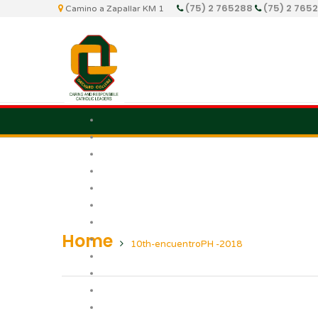
(75) 2 765288
(75) 2 765
Camino a Zapallar KM 1
Home
10th-encuentroPH -2018