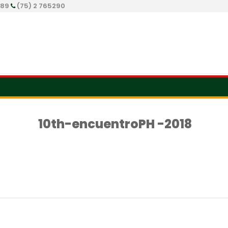
289
(75) 2 765290
10th-encuentroPH -2018