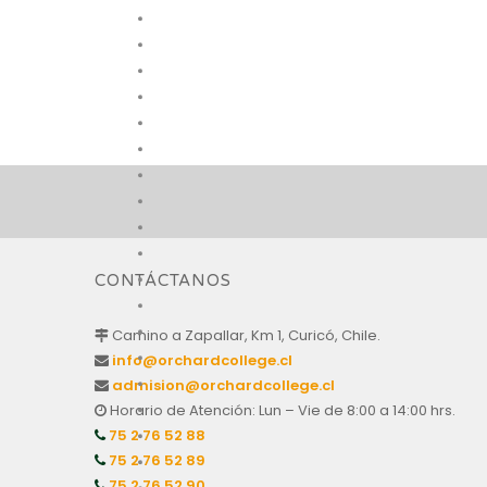
CONTÁCTANOS
Camino a Zapallar, Km 1, Curicó, Chile.
info@orchardcollege.cl
admision@orchardcollege.cl
Horario de Atención: Lun – Vie de 8:00 a 14:00 hrs.
75 2 76 52 88
75 2 76 52 89
75 2 76 52 90