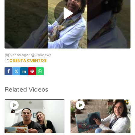
5 años ago
246
views
•
CUENTA CUENTOS
Related Videos