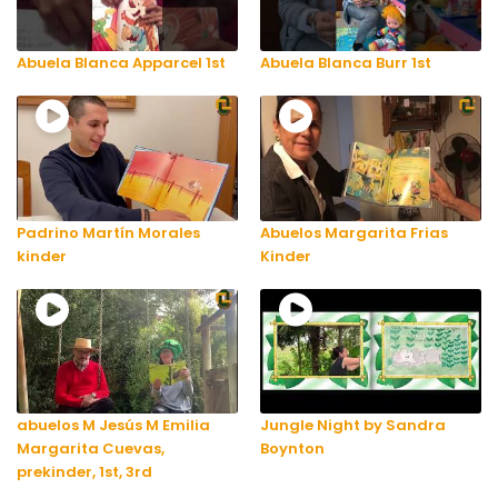
Abuela Blanca Apparcel 1st
Abuela Blanca Burr 1st
Padrino Martín Morales
Abuelos Margarita Frias
kinder
Kinder
abuelos M Jesús M Emilia
Jungle Night by Sandra
Margarita Cuevas,
Boynton
prekinder, 1st, 3rd