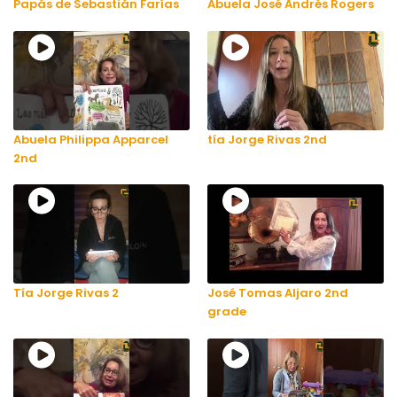
Papás de Sebastián Farías
Abuela José Andrés Rogers
Abuela Philippa Apparcel
tía Jorge Rivas 2nd
2nd
Tía Jorge Rivas 2
José Tomas Aljaro 2nd
grade