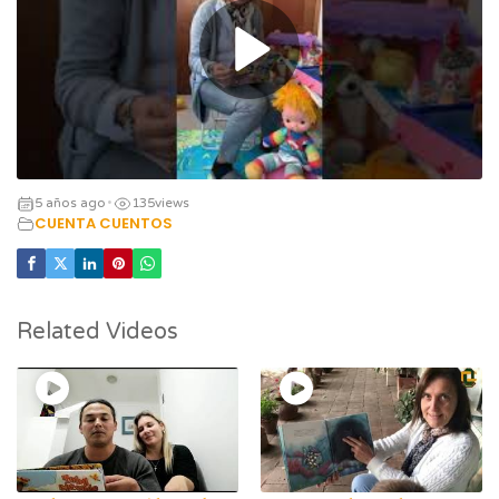
5 años ago
135
views
•
CUENTA CUENTOS
Related Videos