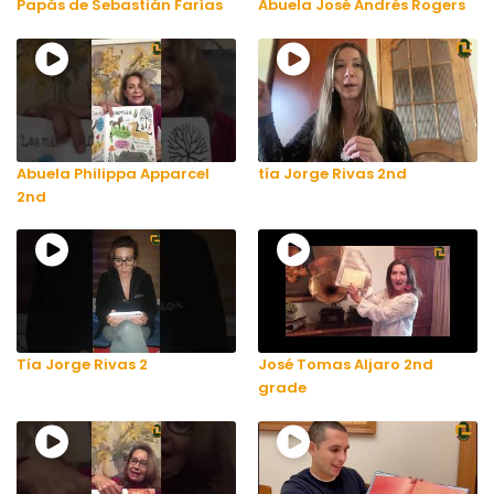
Papás de Sebastián Farías
Abuela José Andrés Rogers
Abuela Philippa Apparcel
tía Jorge Rivas 2nd
2nd
Tía Jorge Rivas 2
José Tomas Aljaro 2nd
grade