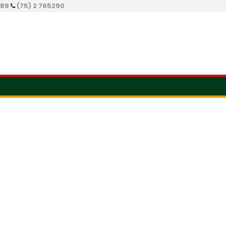
289
(75) 2 765290