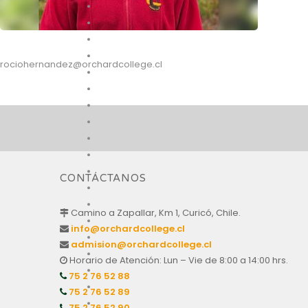
rociohernandez@orchardcollege.cl
CONTÁCTANOS
Camino a Zapallar, Km 1, Curicó, Chile.
info@orchardcollege.cl
admision@orchardcollege.cl
Horario de Atención: Lun – Vie de 8:00 a 14:00 hrs.
75 2 76 52 88
75 2 76 52 89
75 2 76 52 90