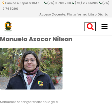
(75) 2 765288
(75) 2 765289
(75)
Camino a Zapallar KM 1
2 765290
Plataforma Libro Digital
Acceso Docente:
Manuela Azocar Nilson
Manuelaazocar@orchardcollege.cl