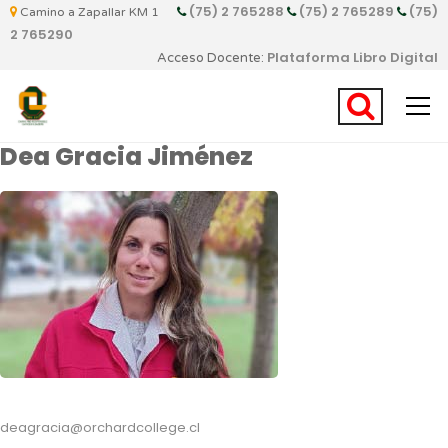
(75) 2 765288
(75) 2 765289
(75)
Camino a Zapallar KM 1
2 765290
Plataforma Libro Digital
Acceso Docente:
Dea Gracia Jiménez
deagracia@orchardcollege.cl