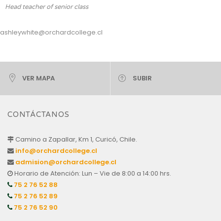
Head teacher of senior class
ashleywhite@orchardcollege.cl
VER MAPA
SUBIR
CONTÁCTANOS
Camino a Zapallar, Km 1, Curicó, Chile.
info@orchardcollege.cl
admision@orchardcollege.cl
Horario de Atención: Lun – Vie de 8:00 a 14:00 hrs.
75 2 76 52 88
75 2 76 52 89
75 2 76 52 90