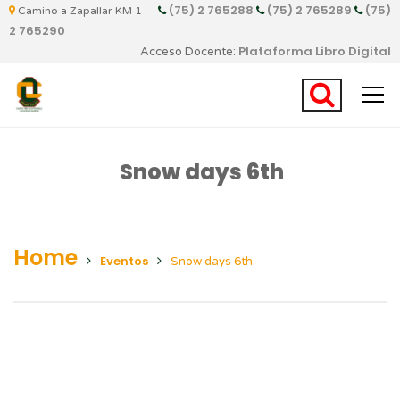
(75) 2 765288
(75) 2 765289
(75)
Camino a Zapallar KM 1
2 765290
Plataforma Libro Digital
Acceso Docente:
Snow days 6th
Home
Eventos
Snow days 6th