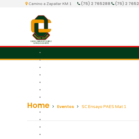
(75) 2 765288
(75) 2 765
Camino a Zapallar KM 1
Home
Eventos
SC Ensayo PAES Mat 1