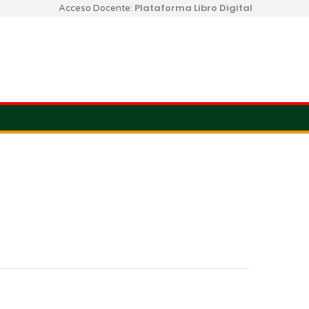
Plataforma Libro Digital
Acceso Docente: