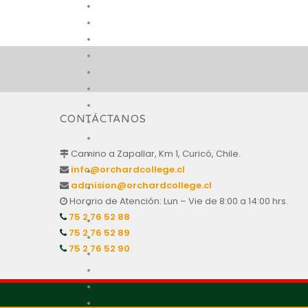
CONTÁCTANOS
Camino a Zapallar, Km 1, Curicó, Chile.
info@orchardcollege.cl
admision@orchardcollege.cl
Horario de Atención: Lun – Vie de 8:00 a 14:00 hrs.
75 2 76 52 88
75 2 76 52 89
75 2 76 52 90