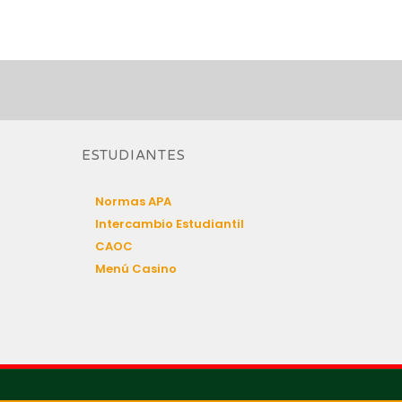
ESTUDIANTES
Normas APA
Intercambio Estudiantil
CAOC
Menú Casino