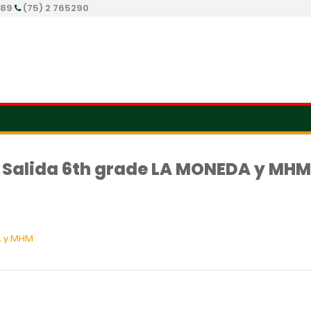
289
(75) 2 765290
Salida 6th grade LA MONEDA y MHM
A y MHM