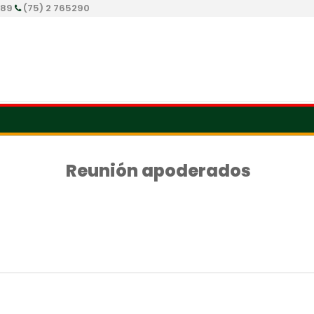
289
(75) 2 765290
Reunión apoderados