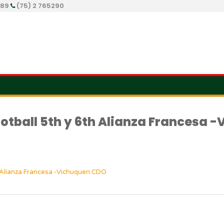
289
(75) 2 765290
football 5th y 6th Alianza Francesa
th Alianza Francesa -Vichuquen CDO