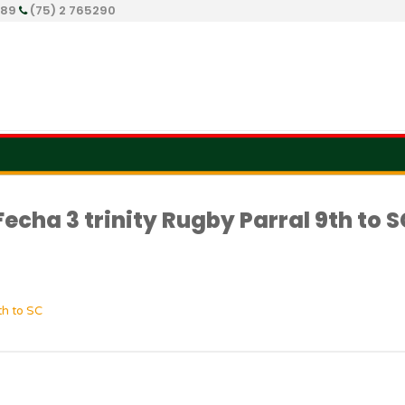
289
(75) 2 765290
Fecha 3 trinity Rugby Parral 9th to S
th to SC