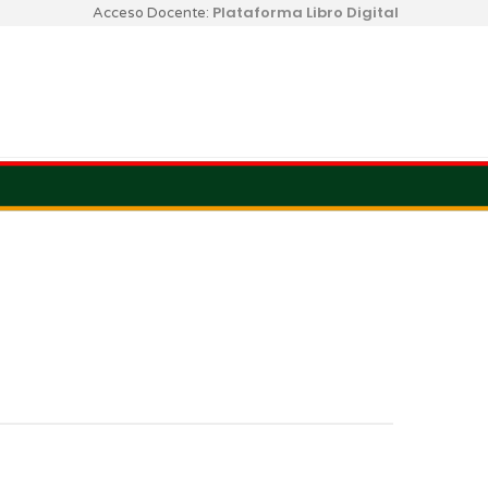
Plataforma Libro Digital
Acceso Docente: