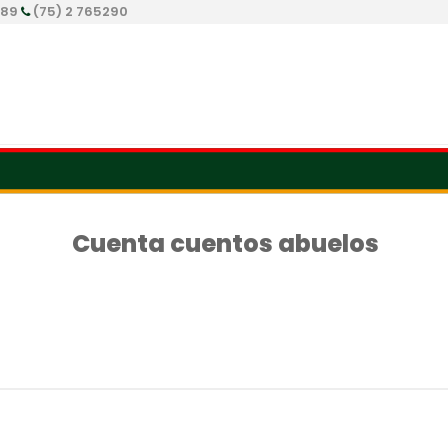
289
(75) 2 765290
Cuenta cuentos abuelos