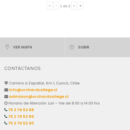
«
‹
›
»
1
de
2
VER MAPA
SUBIR
CONTÁCTANOS
Camino a Zapallar, Km 1, Curicó, Chile.
info@orchardcollege.cl
admision@orchardcollege.cl
Horario de Atención: Lun – Vie de 8:00 a 14:00 hrs.
75 2 76 52 88
75 2 76 52 89
75 2 76 52 90